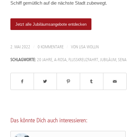
Schiff gemütlich auf die nächste Stadt zubewegt.
Jetzt alle Jubiläumsangebote entdecken
/
/
2. MAI 2022
0 KOMMENTARE
VON
LISA WOLLIN
SCHLAGWORTE:
20 JAHRE
,
A-ROSA
,
FLUSSKREUZFAHRT
,
JUBILÄUM
,
SENA
Das könnte Dich auch interessieren: