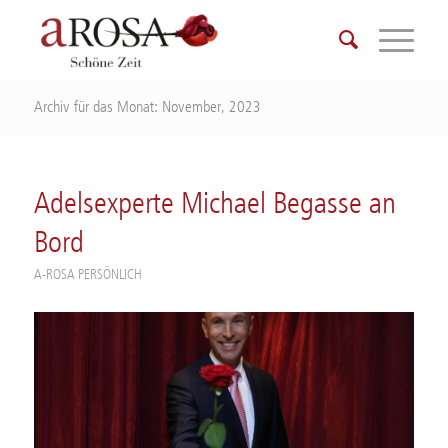
Archiv für das Monat: November, 2023
Adelsexperte Michael Begasse an
Bord
A-ROSA PERSÖNLICH