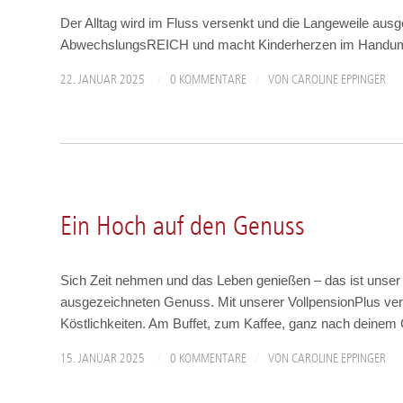
Der Alltag wird im Fluss versenkt und die Langeweile ausge
AbwechslungsREICH und macht Kinderherzen im Handumd
/
/
22. JANUAR 2025
0 KOMMENTARE
VON
CAROLINE EPPINGER
ANGEBOTE & AKTIONEN
Ein Hoch auf den Genuss
Sich Zeit nehmen und das Leben genießen – das ist unser 
ausgezeichneten Genuss. Mit unserer VollpensionPlus verw
Köstlichkeiten. Am Buffet, zum Kaffee, ganz nach deine
/
/
15. JANUAR 2025
0 KOMMENTARE
VON
CAROLINE EPPINGER