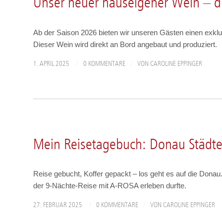
Unser neuer hauseigener Wein – d
Ab der Saison 2026 bieten wir unseren Gästen einen exkl
Dieser Wein wird direkt an Bord angebaut und produziert.
/
/
1. APRIL 2025
0 KOMMENTARE
VON
CAROLINE EPPINGER
REISEBERICHTE
Mein Reisetagebuch: Donau Städt
Reise gebucht, Koffer gepackt – los geht es auf die Donau
der 9-Nächte-Reise mit A-ROSA erleben durfte.
/
/
27. FEBRUAR 2025
0 KOMMENTARE
VON
CAROLINE EPPINGER