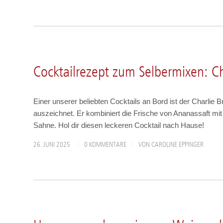
A-ROSA PERSÖNLICH
Cocktailrezept zum Selbermixen: C
Einer unserer beliebten Cocktails an Bord ist der Charlie 
auszeichnet. Er kombiniert die Frische von Ananassaft mi
Sahne. Hol dir diesen leckeren Cocktail nach Hause!
/
/
26. JUNI 2025
0 KOMMENTARE
VON
CAROLINE EPPINGER
ANGEBOTE & AKTIONEN
,
NEWS
,
SCHIFFE