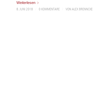
Weiterlesen
/
/
8. JUNI 2018
0 KOMMENTARE
VON
ALEX BRENNCKE