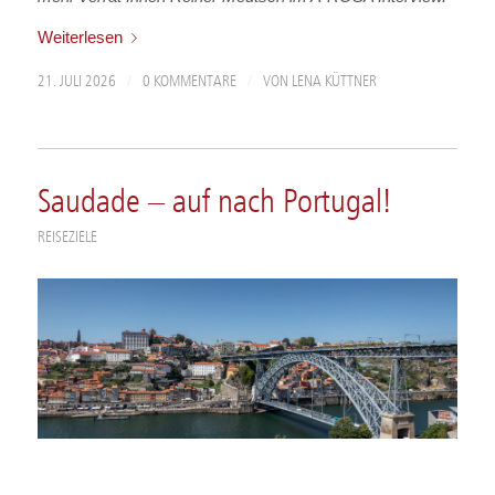
Weiterlesen
/
/
21. JULI 2026
0 KOMMENTARE
VON
LENA KÜTTNER
Saudade – auf nach Portugal!
REISEZIELE