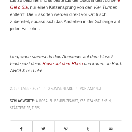
Eis zu belohnen? Das beste Eis der Stadt findest du bei
e
Gel o Sia
, nur einen Katzensprung von den
Vier Türmen
entfernt. Die Eissorten werden direkt vor Ort frisch
zubereitet, sodass sich das Anstehen in der Schlange auf
jeden Fall lohnt.
Und, wann startest du dein Abenteuer auf dem Fluss?
Finde jetzt deine
Reise auf dem Rhein
und komm an Bord.
AHOI & bis bald!
/
/
2. SEPTEMBER 2024
0 KOMMENTARE
VON
AMY KLUT
SCHLAGWORTE:
A-ROSA
,
FLUSSKREUZFAHRT
,
KREUZFAHRT
,
RHEIN
,
STÄDTEREISE
,
TIPPS