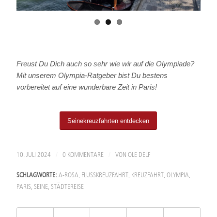
Freust Du Dich auch so sehr wie wir auf die Olympiade?
Mit unserem Olympia-Ratgeber bist Du bestens
vorbereitet auf eine wunderbare Zeit in Paris!
Seinekreuzfahrten entdecken
/
/
10. JULI 2024
0 KOMMENTARE
VON
OLE DELF
SCHLAGWORTE:
A-ROSA
,
FLUSSKREUZFAHRT
,
KREUZFAHRT
,
OLYMPIA
,
PARIS
,
SEINE
,
STÄDTEREISE