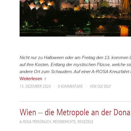
Nicht nur zu Halloween oder am Freitag den 13. kommen L
auf ihre Kosten. Entlang der mystischen Flüsse, welche sic
andere Ort zum Schaudern. Auf einer A-ROSA Kreuzfahrt l
Weiterlesen
/
/
13. DEZEMBER 2024
0 KOMMENTARE
VON
OLE DELF
Wien – die Metropole an der Don
A-ROSA PERSÖNLICH
,
REISEBERICHTE
,
REISEZIELE