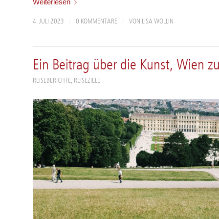
Weiterlesen
/
/
4. JULI 2023
0 KOMMENTARE
VON
LISA WOLLIN
Ein Beitrag über die Kunst, Wien z
REISEBERICHTE
,
REISEZIELE