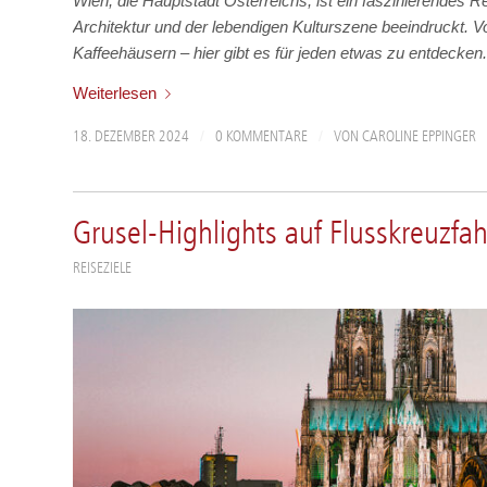
Wien, die Hauptstadt Österreichs, ist ein faszinierendes R
Architektur und der lebendigen Kulturszene beeindruckt. 
Kaffeehäusern – hier gibt es für jeden etwas zu entdecken.
Weiterlesen
/
/
18. DEZEMBER 2024
0 KOMMENTARE
VON
CAROLINE EPPINGER
Grusel-Highlights auf Flusskreuzfa
REISEZIELE