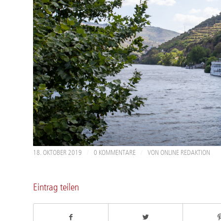
/
/
18. OKTOBER 2019
0 KOMMENTARE
VON
ONLINE REDAKTION
Eintrag teilen